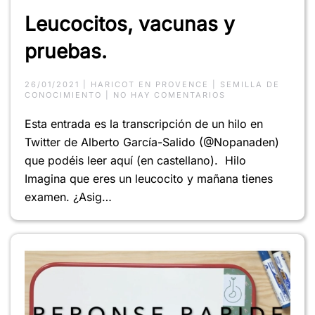
Leucocitos, vacunas y
pruebas.
26/01/2021
|
HARICOT EN PROVENCE
|
SEMILLA DE
EN
CONOCIMIENTO
|
NO HAY COMENTARIOS
LEUCOCITOS,
VACUNAS
Esta entrada es la transcripción de un hilo en
Y
PRUEBAS.
Twitter de Alberto García-Salido (@Nopanaden)
que podéis leer aquí (en castellano). Hilo
Imagina que eres un leucocito y mañana tienes
examen. ¿Asig…