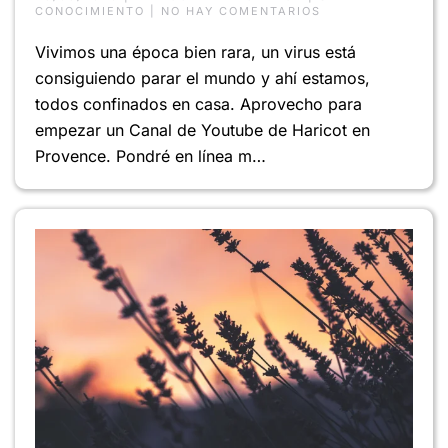
EN
CONOCIMIENTO
|
NO HAY COMENTARIOS
CANAL
DE
Vivimos una época bien rara, un virus está
YOUTUBE
DE
consiguiendo parar el mundo y ahí estamos,
HARICOT
EN
todos confinados en casa. Aprovecho para
PROVENCE
empezar un Canal de Youtube de Haricot en
Provence. Pondré en línea m…