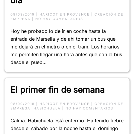
día
09/09/2019
|
HARICOT EN PROVENCE
|
CREACIÓN DE
EN
EMPRESA
|
NO HAY COMENTARIOS
SEGUNDA
SEMANA,
Hoy he probado lo de ir en coche hasta la
PRIMER
DÍA
entrada de Marsella y de ahí tomar un bus que
me dejará en el metro o en el tram. Los horarios
me permiten llegar una hora antes que con el bus
desde el pueb…
El primer fin de semana
08/09/2019
|
HARICOT EN PROVENCE
|
CREACIÓN DE
EN
EMPRESA
,
HABICHUELA
|
NO HAY COMENTARIOS
EL
PRIMER
Calma. Habichuela está enfermo. Ha tenido fiebre
FIN
DE
desde el sábado por la noche hasta el domingo
SEMANA