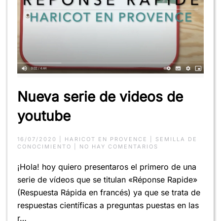
Nueva serie de videos de
youtube
16/07/2020
|
HARICOT EN PROVENCE
|
SEMILLA DE
EN
CONOCIMIENTO
|
NO HAY COMENTARIOS
NUEVA
SERIE
¡Hola! hoy quiero presentaros el primero de una
DE
VIDEOS
serie de vídeos que se titulan «Réponse Rapide»
DE
YOUTUBE
(Respuesta Rápida en francés) ya que se trata de
respuestas científicas a preguntas puestas en las
r…