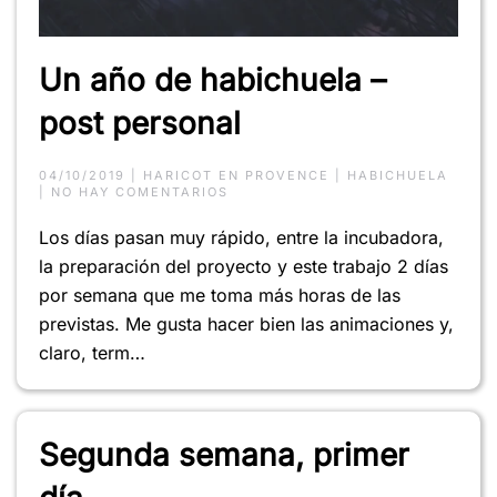
Un año de habichuela –
post personal
04/10/2019
|
HARICOT EN PROVENCE
|
HABICHUELA
EN
|
NO HAY COMENTARIOS
UN
AÑO
Los días pasan muy rápido, entre la incubadora,
DE
HABICHUELA
la preparación del proyecto y este trabajo 2 días
–
POST
por semana que me toma más horas de las
PERSONAL
previstas. Me gusta hacer bien las animaciones y,
claro, term…
Segunda semana, primer