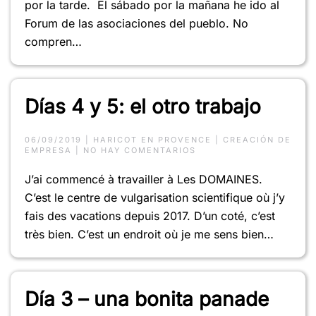
por la tarde. El sábado por la mañana he ido al
Forum de las asociaciones del pueblo. No
compren…
Días 4 y 5: el otro trabajo
06/09/2019
|
HARICOT EN PROVENCE
|
CREACIÓN DE
EN
EMPRESA
|
NO HAY COMENTARIOS
DÍAS
4
J’ai commencé à travailler à Les DOMAINES.
Y
5:
C’est le centre de vulgarisation scientifique où j’y
EL
OTRO
fais des vacations depuis 2017. D’un coté, c’est
TRABAJO
très bien. C’est un endroit où je me sens bien…
Día 3 – una bonita panade