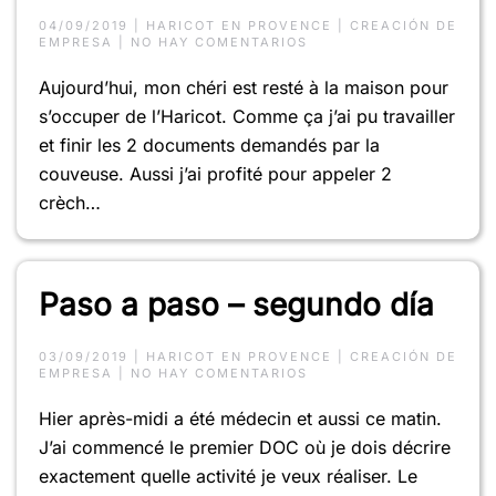
04/09/2019
|
HARICOT EN PROVENCE
|
CREACIÓN DE
EN
EMPRESA
|
NO HAY COMENTARIOS
DÍA
3
Aujourd’hui, mon chéri est resté à la maison pour
–
UNA
s’occuper de l’Haricot. Comme ça j’ai pu travailler
BONITA
PANADE
et finir les 2 documents demandés par la
couveuse. Aussi j’ai profité pour appeler 2
crèch…
Paso a paso – segundo día
03/09/2019
|
HARICOT EN PROVENCE
|
CREACIÓN DE
EN
EMPRESA
|
NO HAY COMENTARIOS
PASO
A
Hier après-midi a été médecin et aussi ce matin.
PASO
–
J’ai commencé le premier DOC où je dois décrire
SEGUNDO
DÍA
exactement quelle activité je veux réaliser. Le