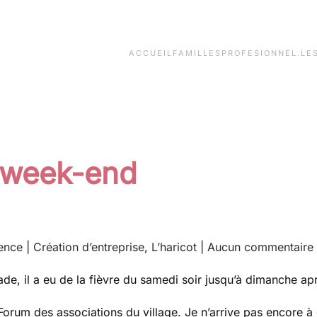
ACCUEIL
FAMILLES
PROFESIONNEL.LE
 week-end
ence
|
Création d’entreprise
,
L’haricot
|
Aucun commentaire
de, il a eu de la fièvre du samedi soir jusqu’à dimanche ap
 Forum des associations du village. Je n’arrive pas encor