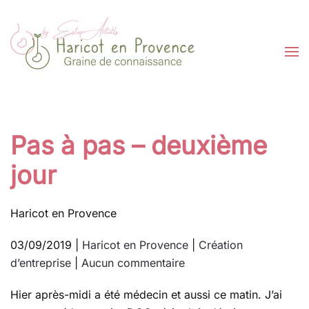
Passer au contenu principal
Pas à pas – deuxième
jour
Haricot en Provence
03/09/2019
|
Haricot en Provence
|
Création
sur
d’entreprise
|
Aucun commentaire
Pas
Hier après-midi a été médecin et aussi ce matin. J’ai
à