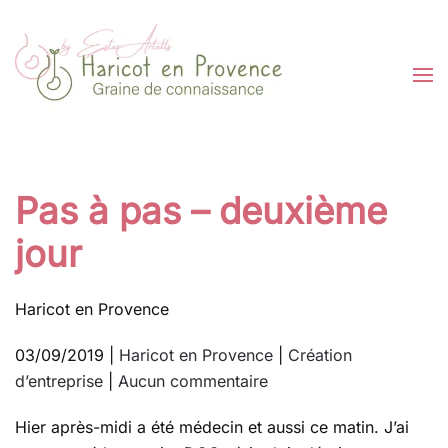
Passer au contenu principal
Pas à pas – deuxième
jour
Haricot en Provence
03/09/2019
|
Haricot en Provence
|
Création
sur
d’entreprise
|
Aucun commentaire
Pas
Hier après-midi a été médecin et aussi ce matin. J’ai
à