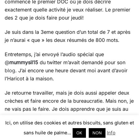
commencé le premier DOC où je dois décrire
pas
exactement quelle activité je veux réaliser. Le premier
–
des 2 que je dois faire pour jeudi!
deuxième
jour
Je suis dans la 3eme question d’un total de 7 et après
je n’aurai « que » les deux résumés de 800 mots.
Entretemps, j’ai envoyé l’audio spécial que
@
mummysil15
du twitter m’avait demandé pour son
blog
. J’ai encore une heure devant moi avant d’avoir
l’Haricot à la maison.
Je retourne travailler, mais je dois aussi appeler deux
crèches et faire encore de la bureaucratie. Mais non, je
ne vais pas le faire. Je dois apprendre que je suis au
travail, je dois faire mes choses! Je vais donc
Ici, on utilise des cookies et autres biscuits, sans gluten et
continuer avec les documents.
sans huile de palme...
Info
OK
NON