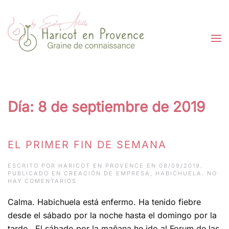
Ir al contenido principal
Día:
8 de septiembre de 2019
EL PRIMER FIN DE SEMANA
ESCRITO POR
HARICOT EN PROVENCE
EN
08/09/2019
.
PUBLICADO EN
CREACIÓN DE EMPRESA
,
HABICHUELA
.
NO
EN
HAY COMENTARIOS
EL
PRIMER
Calma. Habichuela está enfermo. Ha tenido fiebre
FIN
DE
desde el sábado por la noche hasta el domingo por la
SEMANA
tarde. El sábado por la mañana he ido al Forum de las