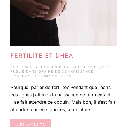
FERTILITÉ ET DHEA
ÉCRIT PAR
HARICOT EN PROVENCE
LE
12/08/2018
.
PUBLIÉ DANS
GRAINE DE CONNAISSANCE
,
SUR
L'HARICOT
.
11 COMMENTAIRES
FERTILITÉ
ET
Pourquoi parler de fertilité? Pendant que j’écris
DHEA
ces lignes j’attends la naissance de mon enfant…
il se fait attendre ce coquin! Mais bon, il s’est fait
attendre plusieurs années, alors, il ne...
LIRE LA SUITE