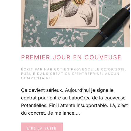
PREMIER JOUR EN COUVEUSE
ÉCRIT PAR
HARICOT EN PROVENCE
LE
02/09/2019
.
PUBLIÉ DANS
CRÉATION D'ENTREPRISE
.
AUCUN
SUR
COMMENTAIRE
PREMIER
JOUR
Ça devient sérieux. Aujourd’hui je signe le
EN
COUVEUSE
contrat pour entre au LaboCréa de la couveuse
Potentielles. Fini l’attente insupportable. Là, c’est
du concret. Je me lance....
LIRE LA SUITE