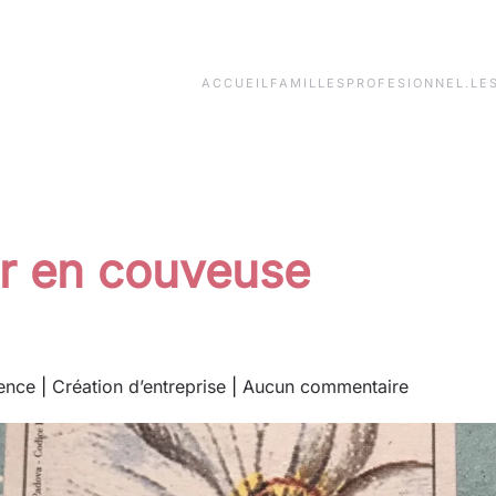
ACCUEIL
FAMILLES
PROFESIONNEL.LE
ur en couveuse
sur
ence
|
Création d’entreprise
|
Aucun commentaire
Premier
jour
en