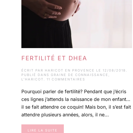
FERTILITÉ ET DHEA
ÉCRIT PAR
HARICOT EN PROVENCE
LE
12/08/2018
.
PUBLIÉ DANS
GRAINE DE CONNAISSANCE
,
SUR
L'HARICOT
.
11 COMMENTAIRES
FERTILITÉ
ET
Pourquoi parler de fertilité? Pendant que j’écris
DHEA
ces lignes j’attends la naissance de mon enfant…
il se fait attendre ce coquin! Mais bon, il s’est fait
attendre plusieurs années, alors, il ne...
LIRE LA SUITE