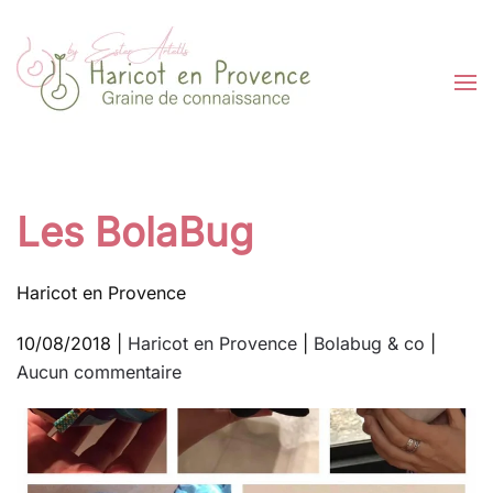
Passer au contenu principal
Les BolaBug
Haricot en Provence
10/08/2018
|
Haricot en Provence
|
Bolabug & co
|
sur
Aucun commentaire
Les
BolaBug