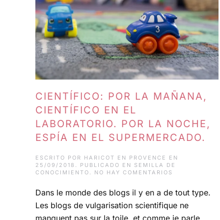
CIENTÍFICO: POR LA MAÑANA,
CIENTÍFICO EN EL
LABORATORIO. POR LA NOCHE,
ESPÍA EN EL SUPERMERCADO.
ESCRITO POR
HARICOT EN PROVENCE
EN
25/09/2018
. PUBLICADO EN
SEMILLA DE
EN
CONOCIMIENTO
.
NO HAY COMENTARIOS
CIENTÍFICO:
POR
Dans le monde des blogs il y en a de tout type.
LA
MAÑANA,
Les blogs de vulgarisation scientifique ne
CIENTÍFICO
EN
manquent pas sur la toile, et comme je parle