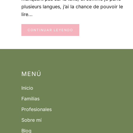
EL
plusieurs langues, j’ai la chance de pouvoir le
LABORATORIO
POR
lire...
LA
NOCHE,
ESPÍA
EN
CONTINUAR LEYENDO
EL
SUPERMERCA
MENÚ
Inicio
Familias
Profesionales
Sobre mí
Blog