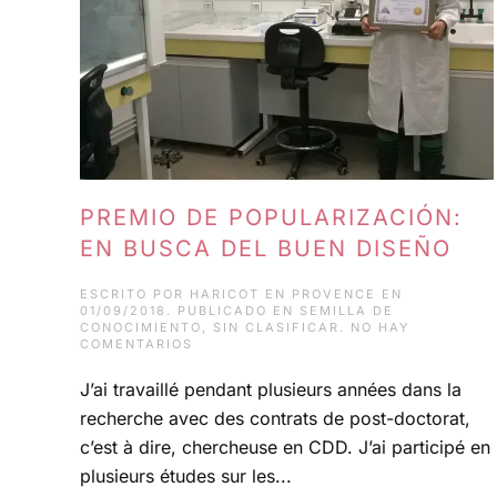
PREMIO DE POPULARIZACIÓN:
EN BUSCA DEL BUEN DISEÑO
ESCRITO POR
HARICOT EN PROVENCE
EN
01/09/2018
. PUBLICADO EN
SEMILLA DE
CONOCIMIENTO
,
SIN CLASIFICAR
.
NO HAY
EN
COMENTARIOS
PREMIO
DE
J’ai travaillé pendant plusieurs années dans la
POPULARIZACIÓN:
EN
recherche avec des contrats de post-doctorat,
BUSCA
DEL
c’est à dire, chercheuse en CDD. J’ai participé en
BUEN
plusieurs études sur les...
DISEÑO