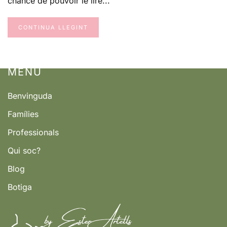
chance de pouvoir le lire...
VESPRE,
ESPIA
AL
SUPERMERCAT
CONTINUA LLEGINT
MENÚ
Benvinguda
Famílies
Professionals
Qui soc?
Blog
Botiga