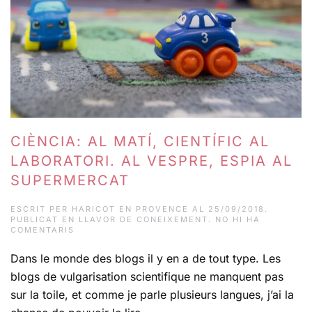
CIÈNCIA: AL MATÍ, CIENTÍFIC AL
LABORATORI. AL VESPRE, ESPIA AL
SUPERMERCAT
ESCRIT PER
HARICOT EN PROVENCE
AL
25/09/2018
.
PUBLICAT EN
LLAVOR DE CONEIXEMENT
.
NO HI HA
A
COMENTARIS
CIÈNCIA:
AL
Dans le monde des blogs il y en a de tout type. Les
MATÍ,
CIENTÍFIC
blogs de vulgarisation scientifique ne manquent pas
AL
LABORATORI.
sur la toile, et comme je parle plusieurs langues, j’ai la
AL