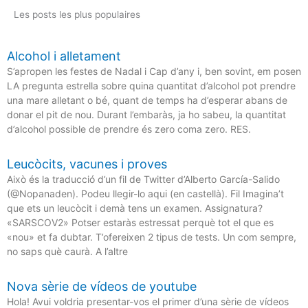
Les posts les plus populaires
Alcohol i alletament
S’apropen les festes de Nadal i Cap d’any i, ben sovint, em posen
LA pregunta estrella sobre quina quantitat d’alcohol pot prendre
una mare alletant o bé, quant de temps ha d’esperar abans de
donar el pit de nou. Durant l’embaràs, ja ho sabeu, la quantitat
d’alcohol possible de prendre és zero coma zero. RES.
Leucòcits, vacunes i proves
Això és la traducció d’un fil de Twitter d’Alberto García-Salido
(@Nopanaden). Podeu llegir-lo aqui (en castellà). Fil Imagina’t
que ets un leucòcit i demà tens un examen. Assignatura?
«SARSCOV2» Potser estaràs estressat perquè tot el que es
«nou» et fa dubtar. T’ofereixen 2 tipus de tests. Un com sempre,
no saps què caurà. A l’altre
Nova sèrie de vídeos de youtube
Hola! Avui voldria presentar-vos el primer d’una sèrie de vídeos