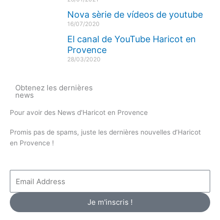
-
m
Nova sèrie de vídeos de youtube
f
16/07/2020
El canal de YouTube Haricot en
Provence
28/03/2020
Obtenez les dernières
news
Pour avoir des News d'Haricot en Provence
Promis pas de spams, juste les dernières nouvelles d’Haricot
en Provence !
Email
Address
Je m'inscris !