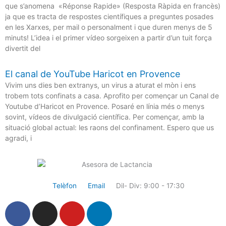
que s’anomena «Réponse Rapide» (Resposta Ràpida en francès)
ja que es tracta de respostes científiques a preguntes posades
en les Xarxes, per mail o personalment i que duren menys de 5
minuts! L’idea i el primer vídeo sorgeixen a partir d’un tuit força
divertit del
El canal de YouTube Haricot en Provence
Vivim uns dies ben extranys, un virus a aturat el mòn i ens
trobem tots confinats a casa. Aprofito per començar un Canal de
Youtube d’Haricot en Provence. Posaré en línia més o menys
sovint, vídeos de divulgació científica. Per començar, amb la
situació global actual: les raons del confinament. Espero que us
agradi, i
Telèfon
Email
Dil- Div: 9:00 - 17:30
F
I
Y
L
a
n
o
i