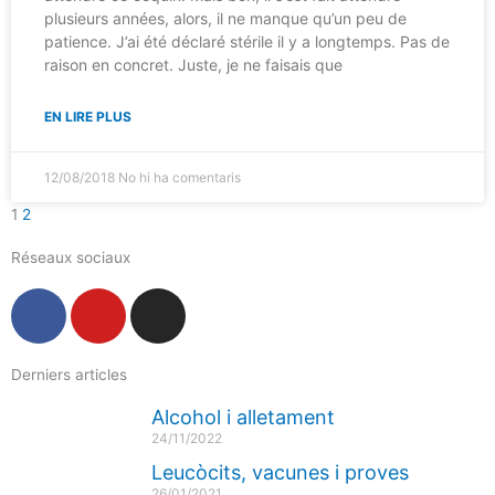
plusieurs années, alors, il ne manque qu’un peu de
patience. J’ai été déclaré stérile il y a longtemps. Pas de
raison en concret. Juste, je ne faisais que
EN LIRE PLUS
12/08/2018
No hi ha comentaris
1
2
Réseaux sociaux
F
Y
I
a
o
n
c
u
s
Derniers articles
e
t
t
b
u
a
Alcohol i alletament
o
b
g
24/11/2022
o
e
r
Leucòcits, vacunes i proves
k
a
26/01/2021