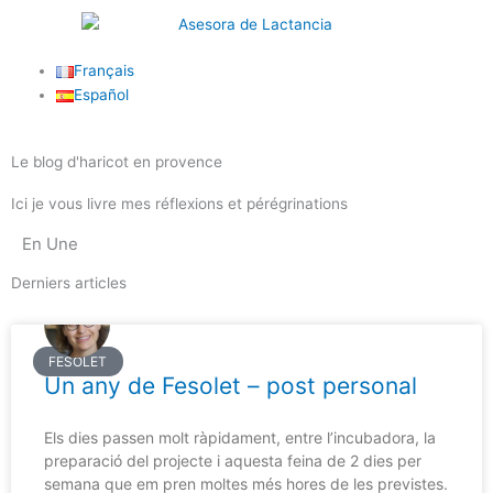
Vés
al
contingut
Français
Español
Le blog d'haricot en provence
Ici je vous livre mes réflexions et pérégrinations
En Une
Derniers articles
Pàgina
Pàgina
FESOLET
Un any de Fesolet – post personal
Els dies passen molt ràpidament, entre l’incubadora, la
preparació del projecte i aquesta feina de 2 dies per
semana que em pren moltes més hores de les previstes.