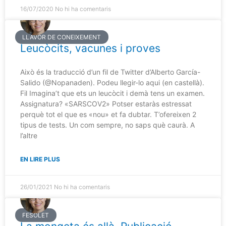
16/07/2020
No hi ha comentaris
LLAVOR DE CONEIXEMENT
Leucòcits, vacunes i proves
Això és la traducció d’un fil de Twitter d’Alberto García-
Salido (@Nopanaden). Podeu llegir-lo aqui (en castellà).
Fil Imagina’t que ets un leucòcit i demà tens un examen.
Assignatura? «SARSCOV2» Potser estaràs estressat
perquè tot el que es «nou» et fa dubtar. T’ofereixen 2
tipus de tests. Un com sempre, no saps què caurà. A
l’altre
EN LIRE PLUS
26/01/2021
No hi ha comentaris
FESOLET