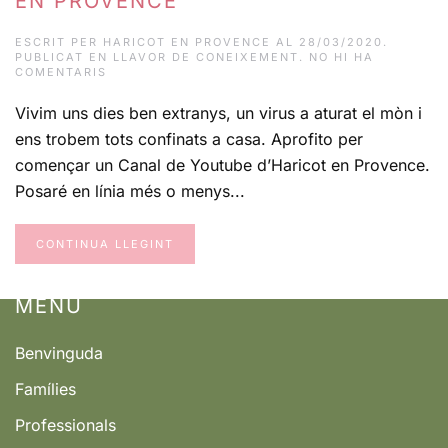
EN PROVENCE
ESCRIT PER
HARICOT EN PROVENCE
AL
28/03/2020
.
PUBLICAT EN
LLAVOR DE CONEIXEMENT
.
NO HI HA
A
COMENTARIS
EL
CANAL
Vivim uns dies ben extranys, un virus a aturat el mòn i
DE
YOUTUBE
ens trobem tots confinats a casa. Aprofito per
HARICOT
EN
començar un Canal de Youtube d’Haricot en Provence.
PROVENCE
Posaré en línia més o menys...
CONTINUA LLEGINT
MENÚ
Benvinguda
Famílies
Professionals