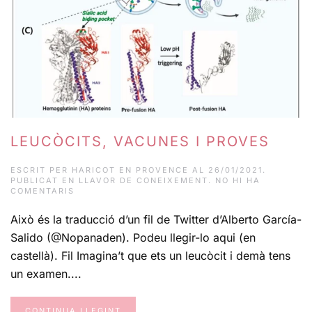
LEUCÒCITS, VACUNES I PROVES
ESCRIT PER
HARICOT EN PROVENCE
AL
26/01/2021
.
PUBLICAT EN
LLAVOR DE CONEIXEMENT
.
NO HI HA
A
COMENTARIS
LEUCÒCITS,
VACUNES
Això és la traducció d’un fil de Twitter d’Alberto García-
I
PROVES
Salido (@Nopanaden). Podeu llegir-lo aqui (en
castellà). Fil Imagina’t que ets un leucòcit i demà tens
un examen....
CONTINUA LLEGINT