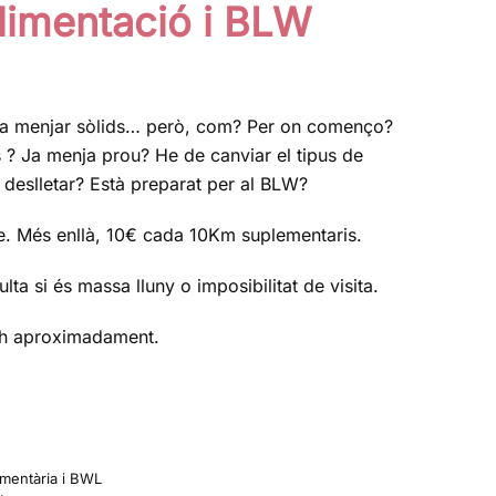
limentació i BLW
 a menjar sòlids… però, com? Per on començo?
s ? Ja menja prou? He de canviar el tipus de
deslletar? Està preparat per al BLW?
ue. Més enllà, 10€ cada 10Km suplementaris.
lta si és massa lluny o imposibilitat de visita.
 1h aproximadament.
mentària i BWL