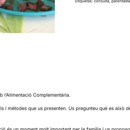
cantidad
Etiquetas:
consulta
,
parentalita
b l’Alimentació Complementària.
ls i mètodes que us presenten. Us pregunteu què es això d
ació és un moment molt important per la família i us propo