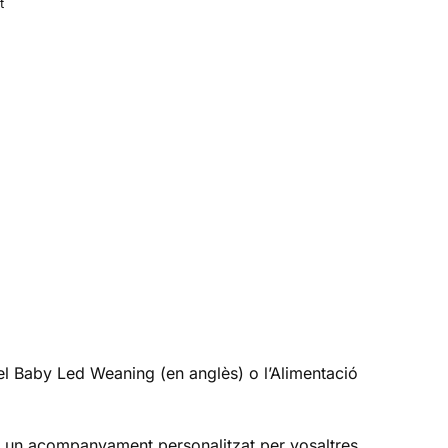
t
el Baby Led Weaning (en anglès) o l’Alimentació
so un acompanyament personalitzat per vosaltres,