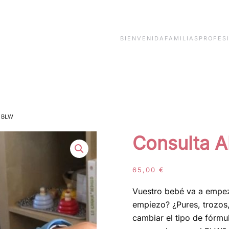
BIENVENIDA
FAMILIAS
PROFES
y BLW
Consulta A
65,00
€
Vuestro bebé va a empe
empiezo? ¿Pures, trozos
cambiar el tipo de fórmu