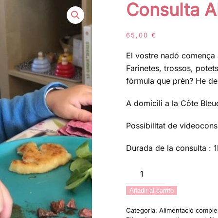
Consulta A
65,00
€
El vostre nadó comença
Farinetes, trossos, potet
fòrmula que prèn? He de 
A domicili a la Côte Ble
Possibilitat de videoconsu
Durada de la consulta :
Consulta
Alimentació
Añadir al carrito
i
BLW
Categoría:
Alimentació comple