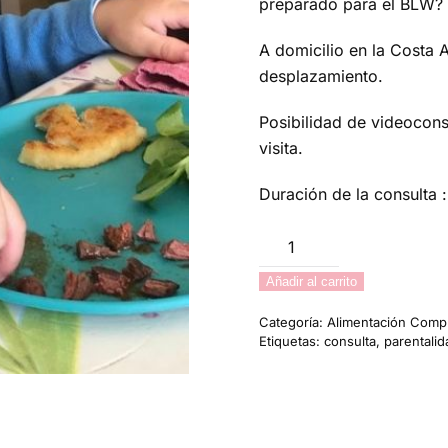
preparado para el BLW?
A domicilio en la Costa 
desplazamiento.
Posibilidad de videocons
visita.
Duración de la consulta
Consulta
Alimentación
Añadir al carrito
y
BLW
Categoría:
Alimentación Comp
cantidad
Etiquetas:
consulta
,
parentalid