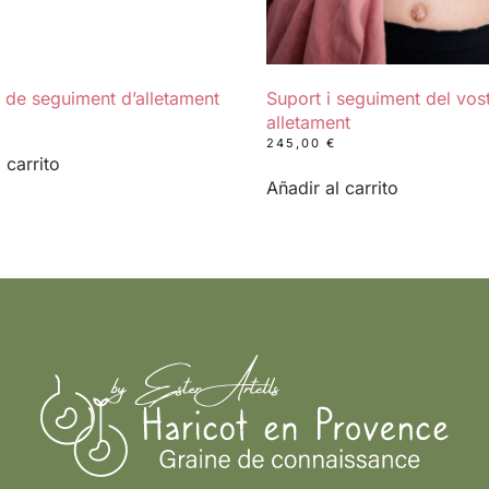
 de seguiment d’alletament
Suport i seguiment del vos
alletament
245,00
€
 carrito
Añadir al carrito