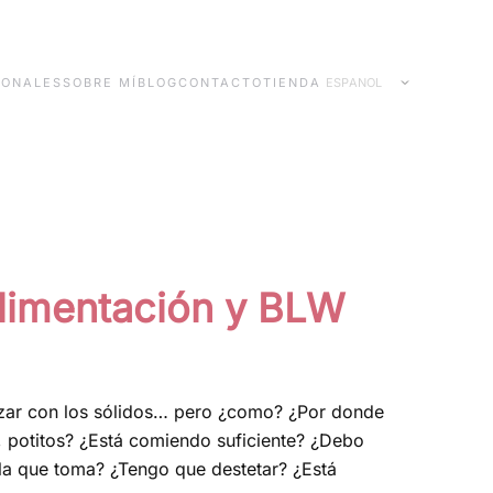
IONALES
SOBRE MÍ
BLOG
CONTACTO
TIENDA
Idiomas
limentación y BLW
zar con los sólidos… pero ¿como? ¿Por donde
, potitos? ¿Está comiendo suficiente? ¿Debo
la que toma? ¿Tengo que destetar? ¿Está